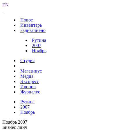
EN
Новое
Инвентарь
Задизайнено
Рутина
2007
Ноябрь
Студия
Магазинус
Медиа
Экспресс
Иронов
Журналус
Рутина
2007
Ноябрь
Ноябрь 2007
Бизнес-линч