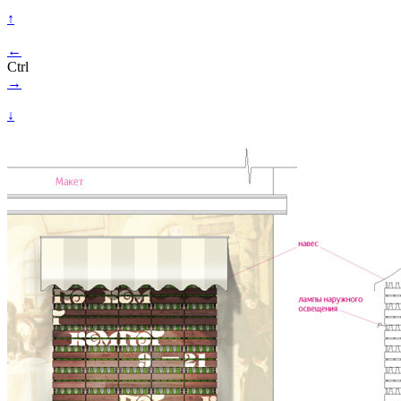
↑
←
Ctrl
→
↓