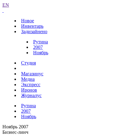
EN
Новое
Инвентарь
Задизайнено
Рутина
2007
Ноябрь
Студия
Магазинус
Медиа
Экспресс
Иронов
Журналус
Рутина
2007
Ноябрь
Ноябрь 2007
Бизнес-линч