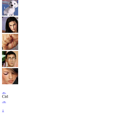
←
Ctrl
→
↓