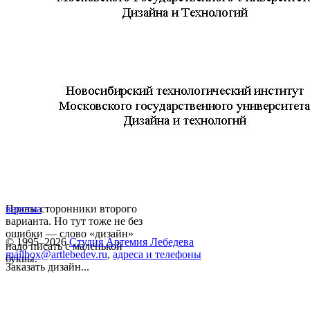
Правы сторонники второго
верстка
варианта. Но тут тоже не без
ошибки — слово «дизайн»
© 1995–2026
Студия Артемия Лебедева
надо писать с маленькой
mailbox@artlebedev.ru
,
адреса и телефоны
буквы.
Заказать дизайн...