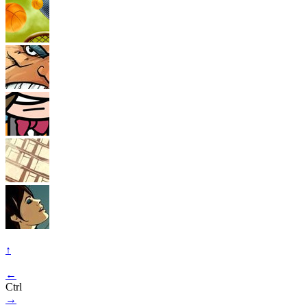
↑
←
Ctrl
→