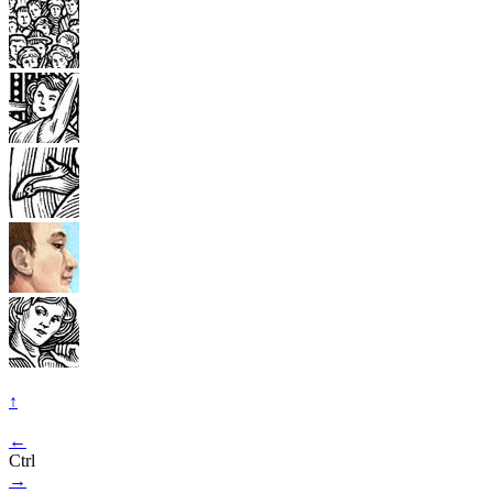
↑
←
Ctrl
→