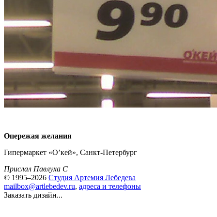
Опережая желания
Гипермаркет «О’кей», Санкт-Петербург
Прислал Павлуха С
© 1995–2026
Студия Артемия Лебедева
mailbox@artlebedev.ru
,
адреса и телефоны
Заказать дизайн...