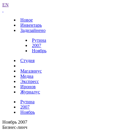
EN
Новое
Инвентарь
Задизайнено
Рутина
2007
Ноябрь
Студия
Магазинус
Медиа
Экспресс
Иронов
Журналус
Рутина
2007
Ноябрь
Ноябрь 2007
Бизнес-линч