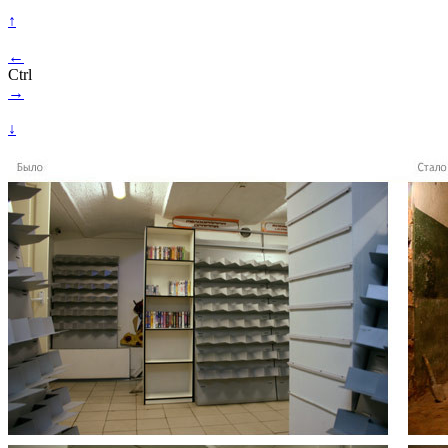
↑
←
Ctrl
→
↓