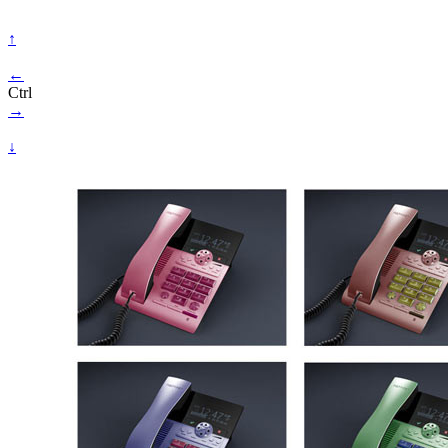
↑
←
Ctrl
→
↓