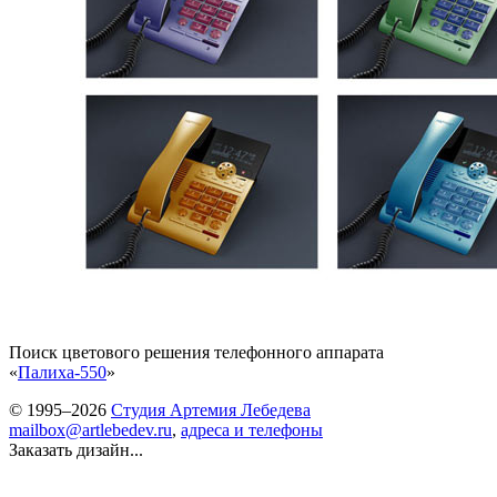
Поиск цветового решения телефонного аппарата
«
Палиха-550
»
© 1995–2026
Студия Артемия Лебедева
mailbox@artlebedev.ru
,
адреса и телефоны
Заказать дизайн...