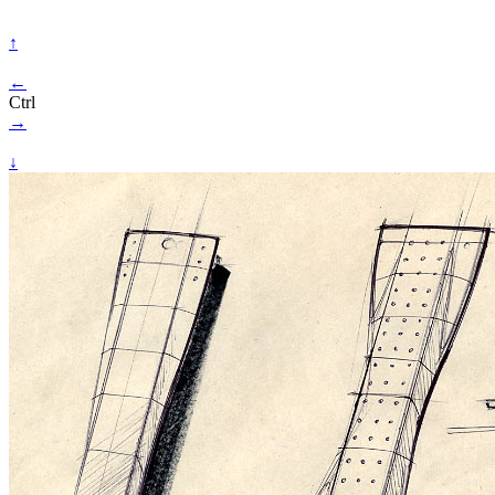
↑
←
Ctrl
→
↓