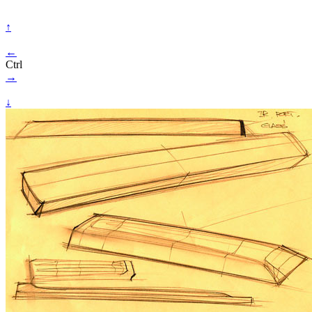
↑
←
Ctrl
→
↓