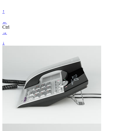
↑
←
Ctrl
→
↓