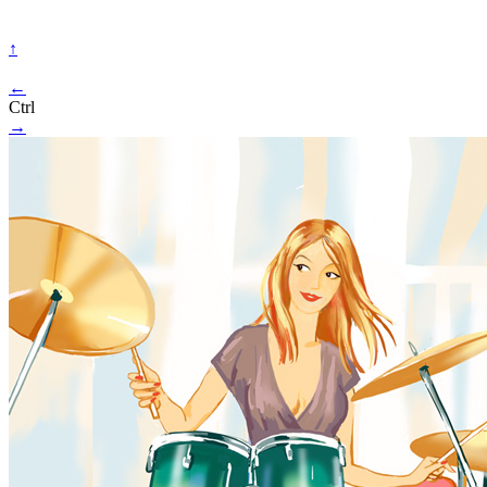
↑
←
Ctrl
→