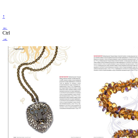
↑
←
Ctrl
→