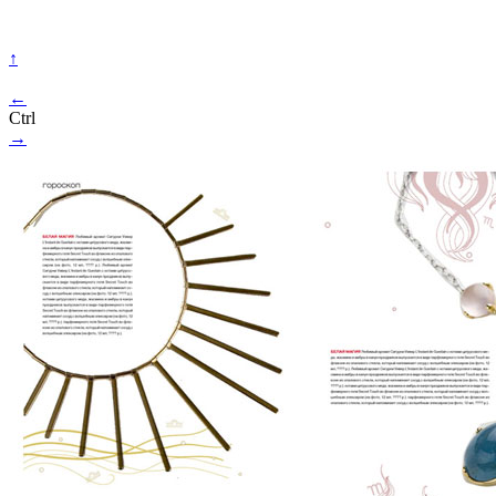
↑
←
Ctrl
→