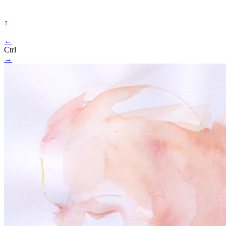
↑
←
Ctrl
→