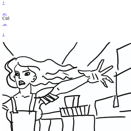
↑
←
Ctrl
→
↓