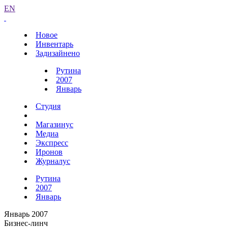
EN
Новое
Инвентарь
Задизайнено
Рутина
2007
Январь
Студия
Магазинус
Медиа
Экспресс
Иронов
Журналус
Рутина
2007
Январь
Январь 2007
Бизнес-линч