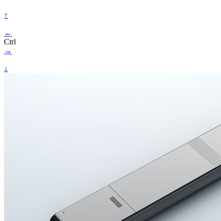
↑
←
Ctrl
→
↓