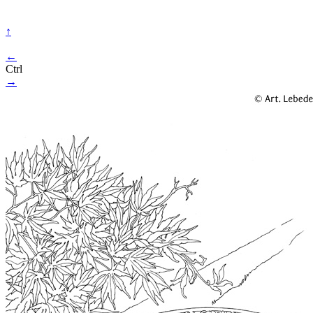
↑
←
Ctrl
→