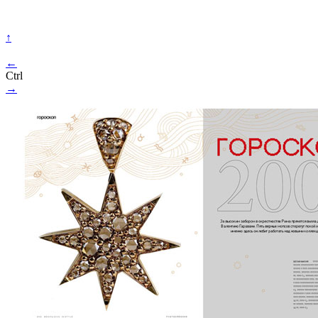
↑
←
Ctrl
→