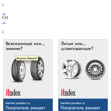
↑
←
Ctrl
→
↓