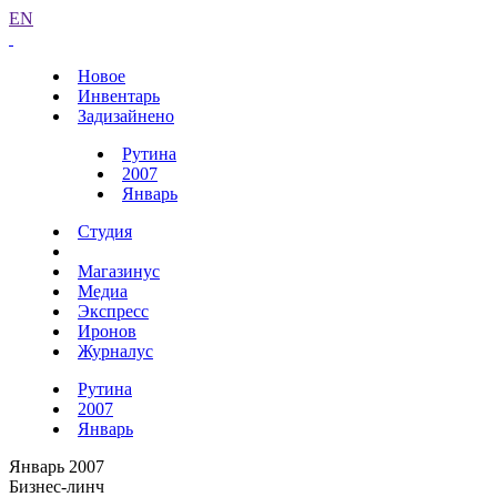
EN
Новое
Инвентарь
Задизайнено
Рутина
2007
Январь
Студия
Магазинус
Медиа
Экспресс
Иронов
Журналус
Рутина
2007
Январь
Январь 2007
Бизнес-линч