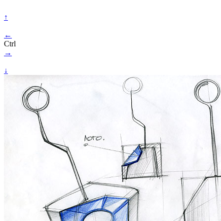
↑
←
Ctrl
→
↓