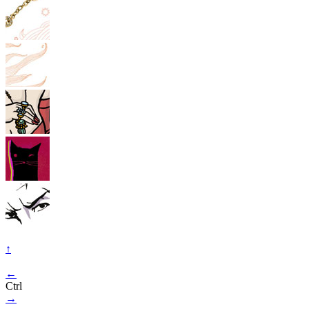
↑
←
Ctrl
→