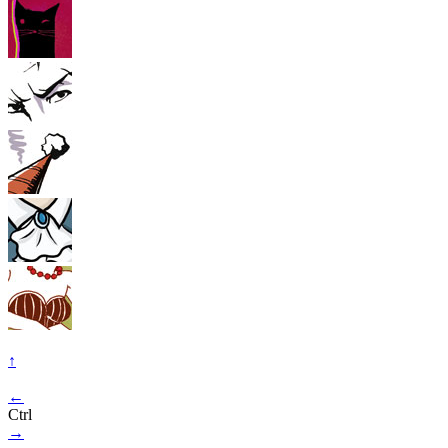
↑
←
Ctrl
→