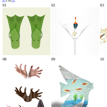
←
Ctrl
→
01
02
03
08
09
10