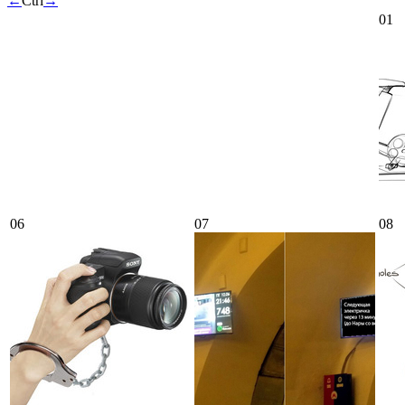
←
Ctrl
→
01
06
07
08