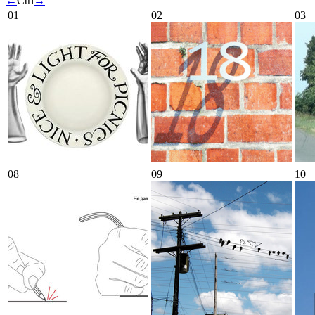
←
Ctrl
→
01
02
03
08
09
10