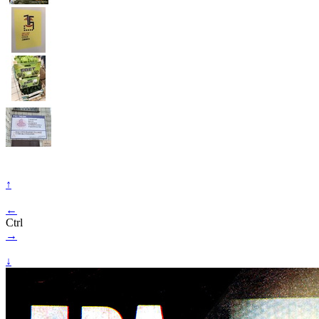
↑
←
Ctrl
→
↓