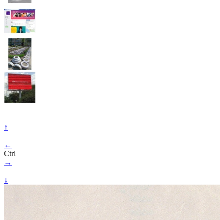
↑
←
Ctrl
→
↓