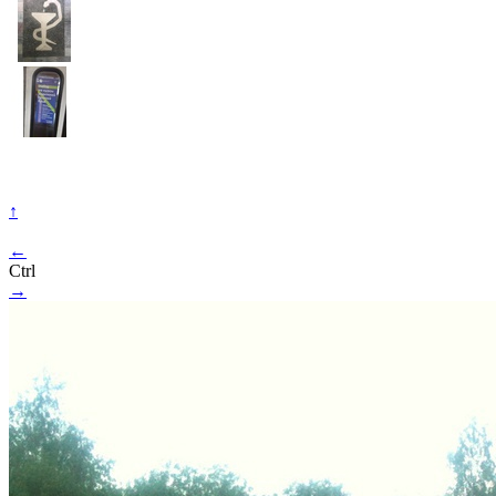
↑
←
Ctrl
→