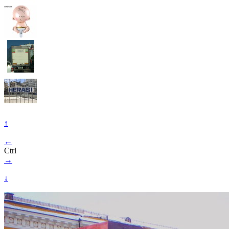
↑
←
Ctrl
→
↓