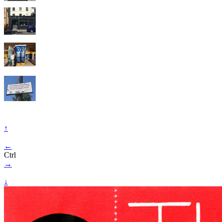
↑
←
Ctrl
→
↓