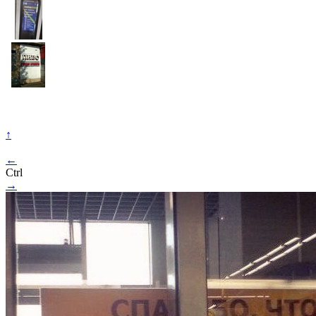
↑
←
Ctrl
→