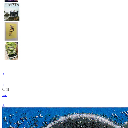
↑
←
Ctrl
→
↓