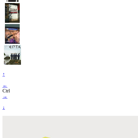
↑
←
Ctrl
→
↓