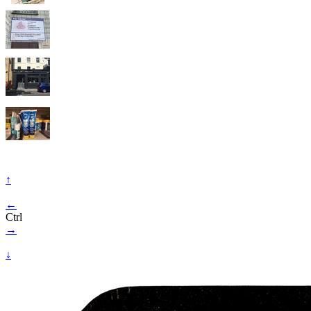
↑
←
Ctrl
→
↓