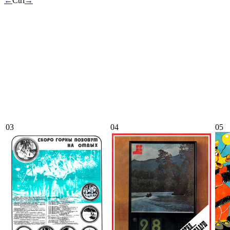
←
Ctrl
→
03
04
05