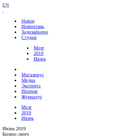
EN
Новое
Инвентарь
Задизайнено
Студия
Мозг
2019
Июнь
Магазинус
Медиа
Экспресс
Иронов
Журналус
Мозг
2019
Июнь
Июнь 2019
Бизнес-линч