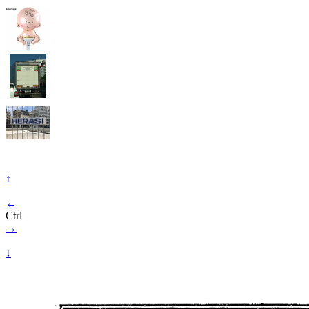
↑
←
Ctrl
→
↓