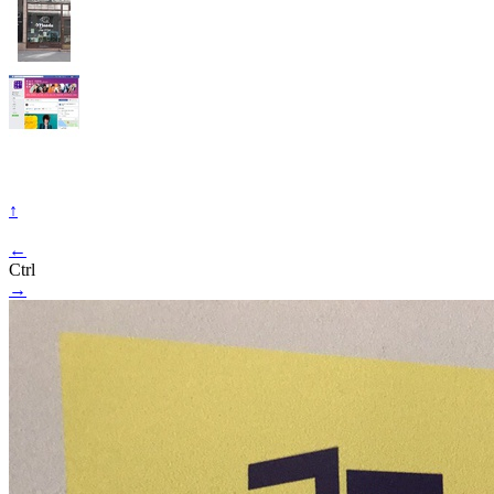
↑
←
Ctrl
→