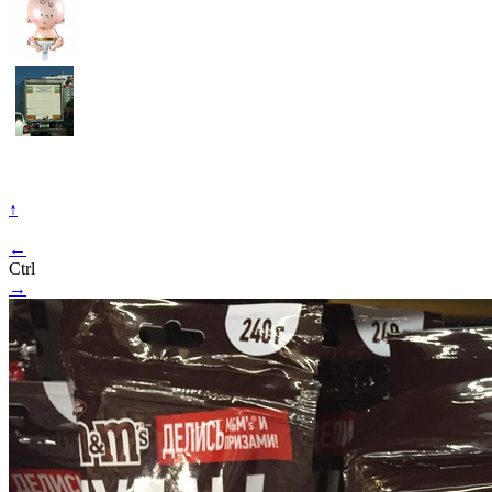
↑
←
Ctrl
→