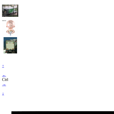
↑
←
Ctrl
→
↓