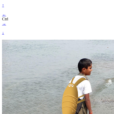
↑
←
Ctrl
→
↓