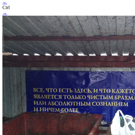
←
Ctrl
→