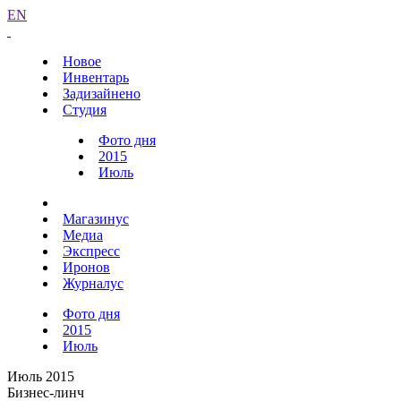
EN
Новое
Инвентарь
Задизайнено
Студия
Фото дня
2015
Июль
Магазинус
Медиа
Экспресс
Иронов
Журналус
Фото дня
2015
Июль
Июль 2015
Бизнес-линч