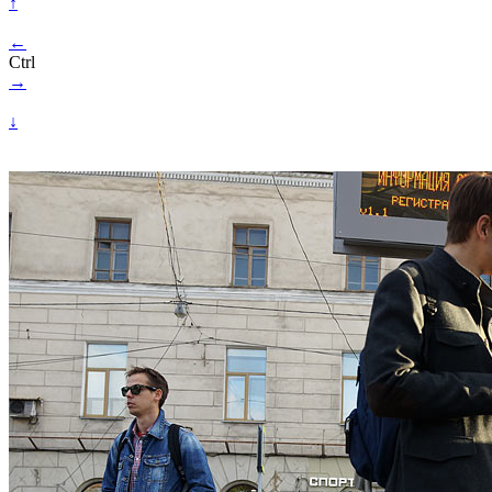
↑
←
Ctrl
→
↓