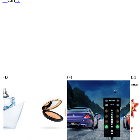
←
Ctrl
→
02
03
04