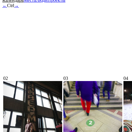
Календарь
Места
Люди
Проекты
←
Ctrl
→
02
03
04