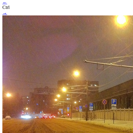
←
Ctrl
→