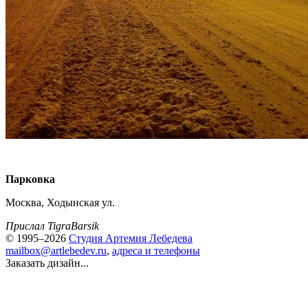
Парковка
Москва, Ходынская ул.
Прислал TigraBarsik
© 1995–2026
Студия Артемия Лебедева
mailbox@artlebedev.ru
,
адреса и телефоны
Заказать дизайн...