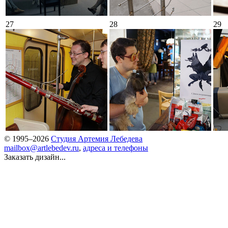
27
28
29
© 1995–2026
Студия Артемия Лебедева
mailbox@artlebedev.ru
,
адреса и телефоны
Заказать дизайн...