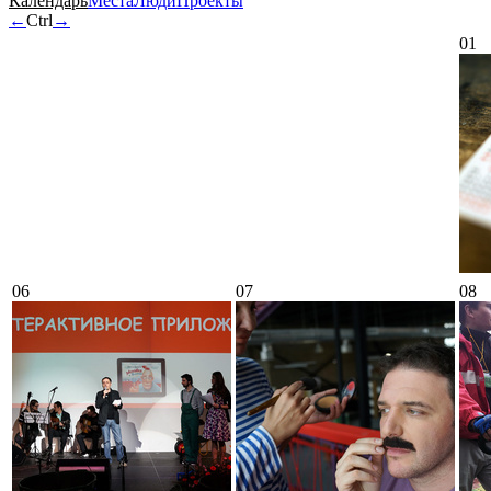
Календарь
Места
Люди
Проекты
←
Ctrl
→
01
06
07
08