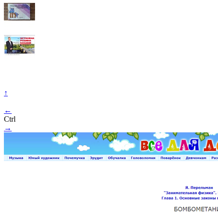
↑
←
Ctrl
→