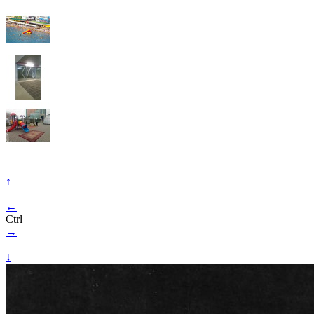
↑
←
Ctrl
→
↓